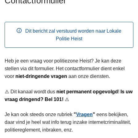
Contactformulier
n
h
o
u
Dit bericht zal verstuurd worden naar Lokale
d
Politie Heist
g
a
a
Heb je een vraag voor politiezone Heist? Je kan deze
n
stellen via dit formulier. Het contactformulier dient enkel
voor
niet-dringende vragen
aan onze diensten.
⚠️ Dit kanaal wordt dus
niet
permanent opgevolgd
!
Is uw
vraag dringend? Bel 101!
⚠️
Je kan ook steeds onze rubriek
"
Vragen
"
eens bekijken,
daar vind je heel wat info terug inzake internetcriminaliteit,
politiereglement, inbraken, enz.