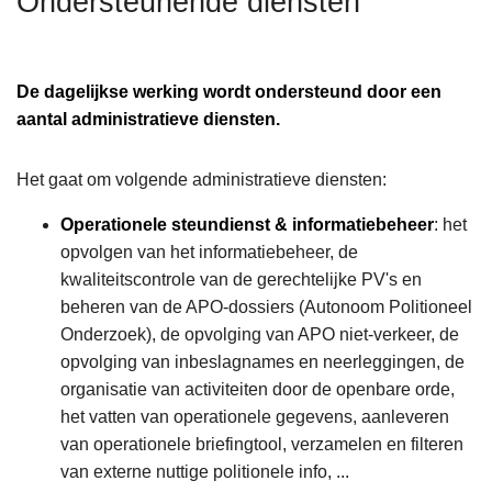
Ondersteunende diensten
n
h
o
De dagelijkse werking wordt ondersteund door een
u
aantal administratieve diensten.
d
g
Het gaat om volgende administratieve diensten:
a
a
Operationele steundienst & informatiebeheer
: het
n
opvolgen van het informatiebeheer, de
kwaliteitscontrole van de gerechtelijke PV's en
beheren van de APO-dossiers (Autonoom Politioneel
Onderzoek), de opvolging van APO niet-verkeer, de
opvolging van inbeslagnames en neerleggingen, de
organisatie van activiteiten door de openbare orde,
het vatten van operationele gegevens, aanleveren
van operationele briefingtool, verzamelen en filteren
van externe nuttige politionele info, ...