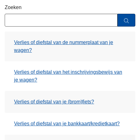
n
Zoeken
h
o
u
d
Verlies of diefstal van de nummerplaat van je
g
wagen?
a
a
n
Verlies of diefstal van het inschrijvingsbewijs van
je wagen?
Verlies of diefstal van je (brom)fiets?
Verlies of diefstal van je bankkaart/kredietkaart?