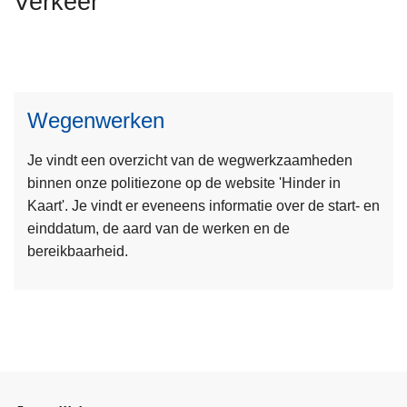
Verkeer
n
h
o
u
L
d
Wegenwerken
e
g
e
a
Je vindt een overzicht van de wegwerkzaamheden
s
a
binnen onze politiezone op de website 'Hinder in
m
n
Kaart'. Je vindt er eveneens informatie over de start- en
e
einddatum, de aard van de werken en de
e
bereikbaarheid.
r
o
v
e
r
W
e