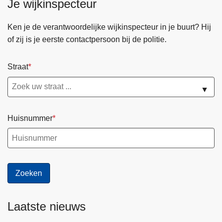
Je wijkinspecteur
g
e
n
Ken je de verantwoordelijke wijkinspecteur in je buurt? Hij
w
of zij is je eerste contactpersoon bij de politie.
e
r
Straat
k
e
▼
n
Huisnummer
Laatste nieuws