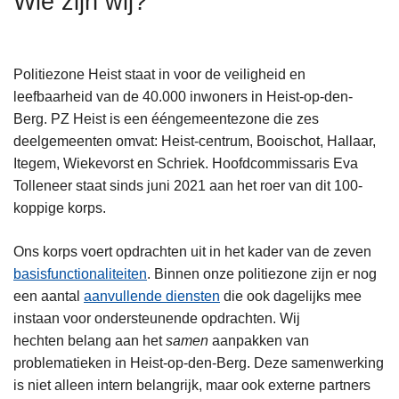
Wie zijn wij?
n
h
o
Politiezone Heist staat in voor de veiligheid en
u
leefbaarheid van de 40.000 inwoners in Heist-op-den-
d
Berg. PZ Heist is een ééngemeentezone die zes
g
deelgemeenten omvat: Heist-centrum, Booischot, Hallaar,
a
Itegem, Wiekevorst en Schriek. Hoofdcommissaris Eva
a
Tolleneer staat sinds juni 2021 aan het roer van dit 100-
n
koppige korps.
Ons korps voert opdrachten uit in het kader van de zeven
basisfunctionaliteiten
. Binnen onze politiezone zijn er nog
een aantal
aanvullende diensten
die ook dagelijks mee
instaan voor ondersteunende opdrachten. Wij
hechten belang aan het
samen
aanpakken van
problematieken in Heist-op-den-Berg. Deze samenwerking
is niet alleen intern belangrijk, maar ook externe partners