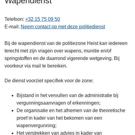
Wapendienst
n
h
Telefoon
+32 15 75 09 50
o
E-mail
Neem contact op met deze politiedienst
u
d
g
Bij de wapendienst van de politiezone Heist kan iedereen
a
terecht met zijn vragen over wapens, munitie en/of
a
springstoffen en de daarrond vigerende wetgeving. Bij
n
voorkeur via mail te bereiken.
De dienst voorziet specifiek voor de zone:
Bijstand in het vervullen van de administratie bij
vergunningsaanvragen of erkenningen;
De organisatie en het afnemen van de theoretische
proef in kader van het bekomen van een
wapenvergunning;
Het verstrekken van advies in kader van