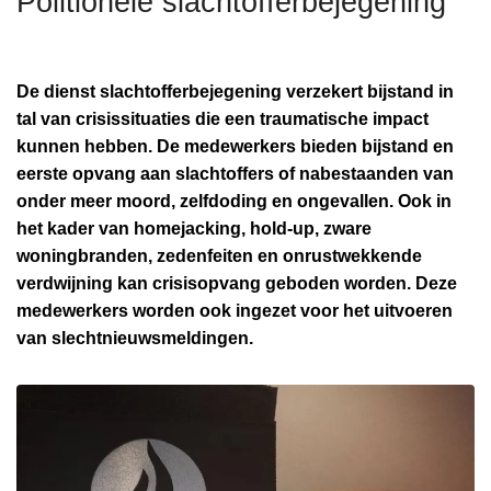
Politionele slachtofferbejegening
n
h
o
De dienst slachtofferbejegening verzekert bijstand in
u
tal van crisissituaties die een traumatische impact
d
kunnen hebben. De medewerkers bieden bijstand en
g
eerste opvang aan slachtoffers of nabestaanden van
a
onder meer moord, zelfdoding en ongevallen. Ook in
a
het kader van homejacking, hold-up, zware
n
woningbranden, zedenfeiten en onrustwekkende
verdwijning kan crisisopvang geboden worden. Deze
medewerkers worden ook ingezet voor het uitvoeren
van slechtnieuwsmeldingen.