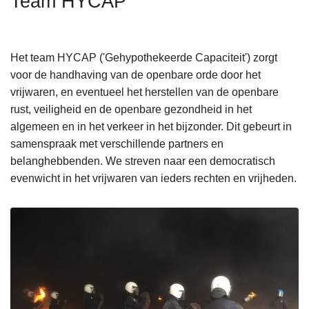
Team HYCAP
n
h
o
Het team HYCAP ('Gehypothekeerde Capaciteit') zorgt
u
voor de handhaving van de openbare orde door het
d
vrijwaren, en eventueel het herstellen van de openbare
g
rust, veiligheid en de openbare gezondheid in het
a
algemeen en in het verkeer in het bijzonder. Dit gebeurt in
a
samenspraak met verschillende partners en
n
belanghebbenden. We streven naar een democratisch
evenwicht in het vrijwaren van ieders rechten en vrijheden.