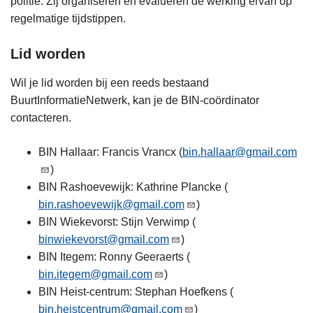
politie. Zij organiseren en evalueren de werking ervan op
regelmatige tijdstippen.
Lid worden
Wil je lid worden bij een reeds bestaand
BuurtInformatieNetwerk, kan je de BIN-coördinator
contacteren.
BIN Hallaar: Francis Vrancx (
bin.hallaar@gmail.com
)
BIN Rashoevewijk: Kathrine Plancke (
bin.rashoevewijk@gmail.com
)
BIN Wiekevorst: Stijn Verwimp (
binwiekevorst@gmail.com
)
BIN Itegem: Ronny Geeraerts (
bin.itegem@gmail.com
)
BIN Heist-centrum: Stephan Hoefkens (
bin.heistcentrum@gmail.com
)