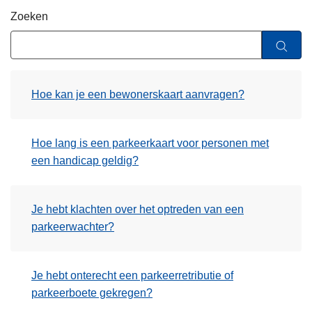
n
Zoeken
h
o
u
d
Hoe kan je een bewonerskaart aanvragen?
g
a
a
Hoe lang is een parkeerkaart voor personen met
n
een handicap geldig?
Je hebt klachten over het optreden van een
parkeerwachter?
Je hebt onterecht een parkeerretributie of
parkeerboete gekregen?