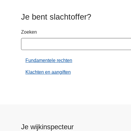
n
h
Je bent slachtoffer?
o
u
Zoeken
d
g
a
a
Fundamentele rechten
n
Klachten en aangiften
Je wijkinspecteur