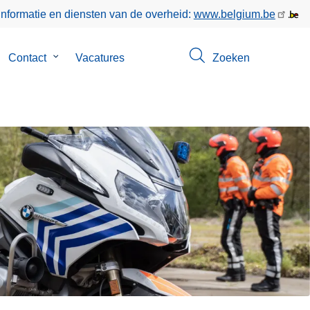
informatie en diensten van de overheid:
www.belgium.be
bmenu
Contact
Submenu
Vacatures
Zoeken
n
van
er
Contact
s