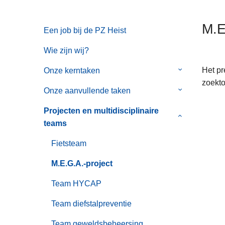
n
h
M.E
Een job bij de PZ Heist
o
u
Wie zijn wij?
d
g
Het pr
Onze kerntaken
Submenu
a
zoekto
van
Onze aanvullende taken
Submenu
a
Onze
van
n
kerntaken
Projecten en multidisciplinaire
Onze
Submenu
teams
aanvullende
van
taken
Projecten
Fietsteam
en
M.E.G.A.-project
multidisciplin
teams
Team HYCAP
Team diefstalpreventie
Team geweldsbeheersing