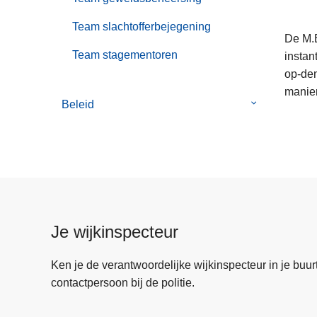
Team slachtofferbejegening
De M.E
Team stagementoren
instan
op-den
manier
Beleid
Submenu
van
Beleid
Je wijkinspecteur
Ken je de verantwoordelijke wijkinspecteur in je buurt? 
contactpersoon bij de politie.