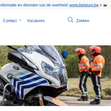
informatie en diensten van de overheid:
www.belgium.be
bmenu
Contact
Submenu
Vacatures
Zoeken
n
van
er
Contact
s