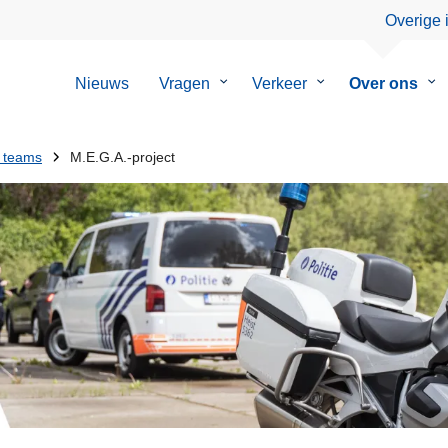
Overige 
Nieuws
Vragen
Submenu
Verkeer
Submenu
Over ons
Su
van
van
va
Vragen
Verkeer
Ov
on
e teams
M.E.G.A.-project