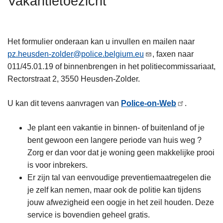
Vakantietoezicht
n
h
o
Het formulier onderaan kan u invullen en mailen naar
u
pz.heusden-zolder@police.belgium.eu
, faxen naar
d
011/45.01.19 of binnenbrengen in het politiecommissariaat,
g
Rectorstraat 2, 3550 Heusden-Zolder.
a
a
U kan dit tevens aanvragen van
Police-on-Web
.
n
Je plant een vakantie in binnen- of buitenland of je
bent gewoon een langere periode van huis weg ?
Zorg er dan voor dat je woning geen makkelijke prooi
is voor inbrekers.
Er zijn tal van eenvoudige preventiemaatregelen die
je zelf kan nemen, maar ook de politie kan tijdens
jouw afwezigheid een oogje in het zeil houden. Deze
service is bovendien geheel gratis.