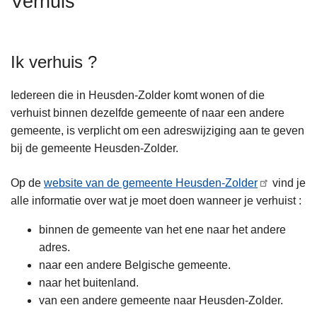
Verhuis
n
h
o
Ik verhuis ?
u
d
Iedereen die in Heusden-Zolder komt wonen of die
g
verhuist binnen dezelfde gemeente of naar een andere
a
gemeente, is verplicht om een adreswijziging aan te geven
a
bij de gemeente Heusden-Zolder.
n
Op de
website van de gemeente Heusden-Zolder
vind je
alle informatie over wat je moet doen wanneer je verhuist :
binnen de gemeente van het ene naar het andere
adres.
naar een andere Belgische gemeente.
naar het buitenland.
van een andere gemeente naar Heusden-Zolder.