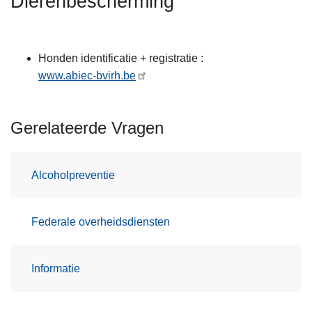
Dierenbescherming
n
h
o
Honden identificatie + registratie :
u
www.abiec-bvirh.be
d
g
a
Gerelateerde Vragen
a
n
Alcoholpreventie
Federale overheidsdiensten
Informatie