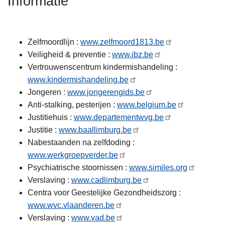
Informatie
n
h
o
Zelfmoordlijn :
www.zelfmoord1813.be
u
Veiligheid & preventie :
www.ibz.be
d
Vertrouwenscentrum kindermishandeling :
g
www.kindermishandeling.be
a
Jongeren :
www.jongerengids.be
a
Anti-stalking, pesterijen :
www.belgium.be
n
Justitiehuis :
www.departementwvg.be
Justitie :
www.baallimburg.be
Nabestaanden na zelfdoding :
www.werkgroepverder.be
Psychiatrische stoornissen :
www.similes.org
Verslaving :
www.cadlimburg.be
Centra voor Geestelijke Gezondheidszorg :
www.wvc.vlaanderen.be
Verslaving :
www.vad.be