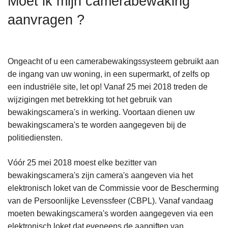
Moet ik mijn camerabewaking
n
aanvragen ?
h
o
u
d
Ongeacht of u een camerabewakingssysteem gebruikt aan
g
de ingang van uw woning, in een supermarkt, of zelfs op
a
een industriële site, let op! Vanaf 25 mei 2018 treden de
a
wijzigingen met betrekking tot het gebruik van
n
bewakingscamera's in werking. Voortaan dienen uw
bewakingscamera's te worden aangegeven bij de
politiediensten.
Vóór 25 mei 2018 moest elke bezitter van
bewakingscamera's zijn camera's aangeven via het
elektronisch loket van de Commissie voor de Bescherming
van de Persoonlijke Levenssfeer (CBPL). Vanaf vandaag
moeten bewakingscamera's worden aangegeven via een
elektronisch loket dat eveneens de aangiften van