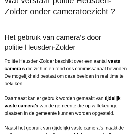
Wat verstaat politie Heusden-
n
Zolder onder cameratoezicht ?
h
o
u
d
Het gebruik van camera’s door
g
politie Heusden-Zolder
a
a
Politie Heusden-Zolder beschikt over een aantal
vaste
n
camera’s
die zich in en rond ons commissariaat bevinden.
De mogelijkheid bestaat om deze beelden in real time te
bekijken.
Daarnaast kan er gebruik worden gemaakt van
tijdelijk
vaste camera’s
van de gemeente die op willekeurige
plaatsen in de gemeente kunnen worden opgesteld.
Naast het gebruik van (tijdelijk) vaste camera’s maakt de