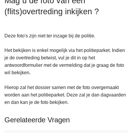
Mag u de foto van een
n
(flits)overtreding inkijken ?
h
o
u
d
Deze foto's zijn niet ter inzage bij de politie.
g
a
Het bekijken is enkel mogelijk via het politieparket. Indien
a
je de overtreding betwist, vul je dit in op het
n
antwoordformulier met de vermelding dat je graag de foto
wil bekijken.
Hierop zal het dossier samen met de foto overgemaakt
worden aan het politieparket. Deze zal je dan dagvaarden
en dan kan je de foto bekijken.
Gerelateerde Vragen