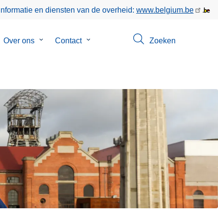
informatie en diensten van de overheid:
www.belgium.be
bmenu
Over ons
Submenu
Contact
Submenu
Zoeken
van
van
keer
Over
Contact
ons