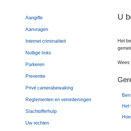
n
h
U b
Aangifte
o
u
Aanvragen
d
g
Het be
Internet criminaliteit
a
gemete
Nuttige links
a
Wees v
n
Parkeren
Preventie
Ger
Privé camerabewaking
Ben 
Reglementen en verordeningen
Het 
Slachtofferhulp
Hoe 
Uw rechten