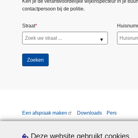
Ken je de verantwoordelijke wijkinspecteur in je buurt? 
contactpersoon bij de politie.
Straat
Huisnum
▼
Een afspraak maken
Downloads
Pers
Deze website gebruikt cookies