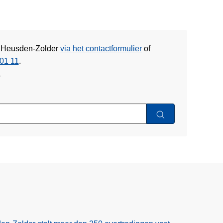
PZ Heusden-Zolder
via het contactformulier
of
01 11
.
w