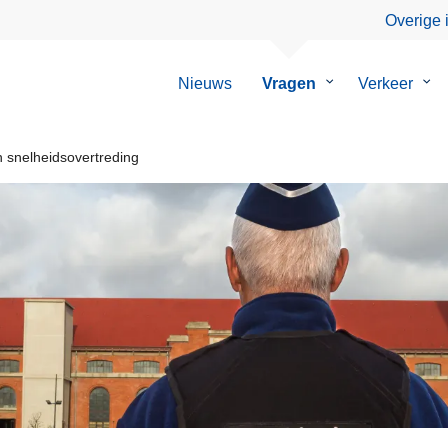
Overige 
Nieuws
Vragen
Submenu
Verkeer
Su
van
van
Vragen
Ver
 snelheidsovertreding