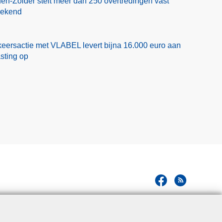
en-Zolder stelt meer dan 250 overtredingen vast
eekend
eersactie met VLABEL levert bijna 16.000 euro aan
asting op