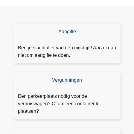
a
r
n
h
e
t
Aangifte
D
T
o
r
e
Ben je slachtoffer van een misdrijf? Aarzel dan
u
a
niet om aangifte te doen.
i
a
e
n
r
g
Vergunningen
V
s
ift
e
D
e
r
Een parkeerplaats nodig voor de
i
g
verhuiswagen? Of om een container te
g
u
plaatsen?
i
n
c
n
e
i