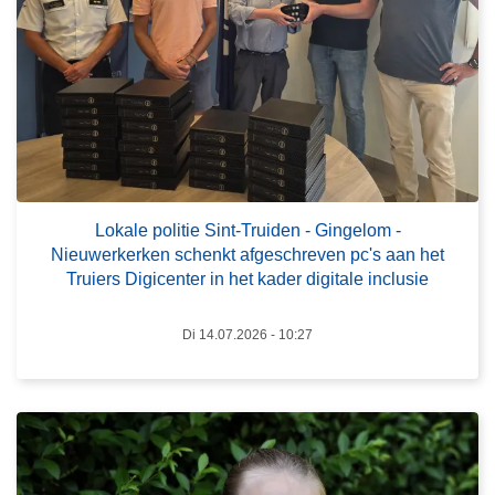
o
e
k
n
a
n
l
a
e
g
p
e
o
v
l
a
L
Lokale politie Sint-Truiden - Gingelom -
i
a
e
Nieuwerkerken schenkt afgeschreven pc's aan het
t
r
e
Truiers Digicenter in het kader digitale inclusie
i
l
s
e
i
m
Di 14.07.2026 - 10:27
S
j
e
i
k
e
n
r
r
t
i
o
-
j
v
T