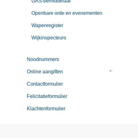
GAS-bemiddelaar
Openbare orde en evenementen
Wapenregister
Wijkinspecteurs
Noodnummers
Online aangiften
Submenu
van
Contactformulier
Online
aangiften
Felicitatieformulier
Klachtenformulier