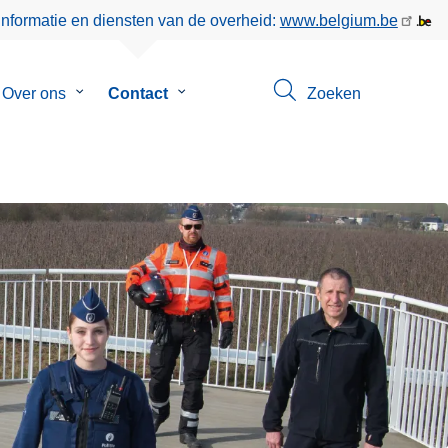
informatie en diensten van de overheid:
www.belgium.be
menu
Over ons
Submenu
Contact
Submenu
Zoeken
van
van
eer
Over
Contact
ons