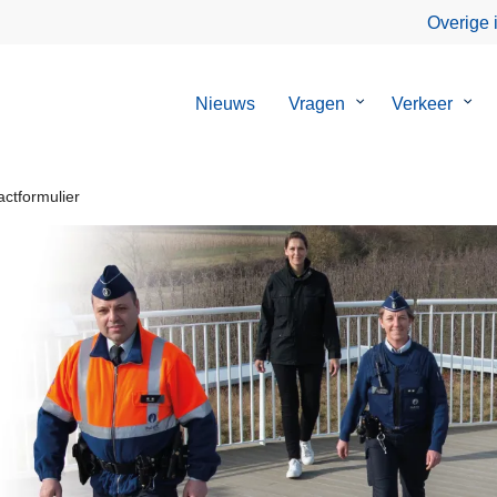
Overige 
Nieuws
Vragen
Submenu
Verkeer
Sub
van
van
Vragen
Verk
actformulier