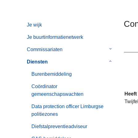
n
h
o
Con
Je wijk
u
d
Je buurtinformatienetwerk
g
Commissariaten
Submenu
a
van
a
Diensten
Submenu
Commissaria
n
van
Burenbemiddeling
Diensten
Coördinator
Heeft
gemeenschapswachten
Twijfe
Data protection officer Limburgse
politiezones
Diefstalpreventieadviseur