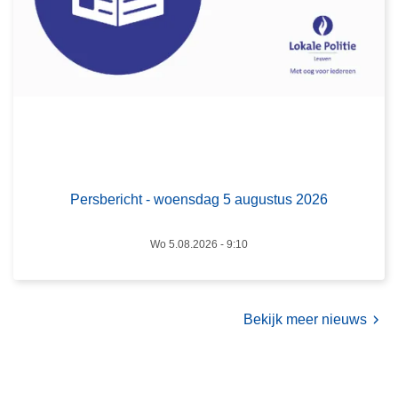
b
t
e
u
r
s
i
2
c
0
h
2
t
6
-
w
Persbericht - woensdag 5 augustus 2026
o
e
Wo 5.08.2026 - 9:10
n
s
d
a
Bekijk meer nieuws
g
5
a