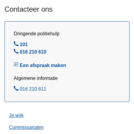
u
Contacteer ons
g
u
s
t
Dringende politiehulp
u
B
101
s
e
B
016 210 610
2
l
e
0
Een afspraak maken
l
2
6
Algemene informatie
B
016 210 611
e
l
Je wijk
Commissariaten