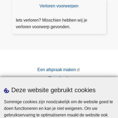
a
Verloren voorwerpen
V
f
e
s
rl
Iets verloren? Misschien hebben wij je
p
o
verloren voorwerp gevonden.
r
r
a
e
a
n
k
v
o
o
Een afspraak maken
r
Downloads
w
e
Pers
Deze website gebruikt cookies
r
p
Sommige cookies zijn noodzakelijk om de website goed te
e
doen functioneren en kan je niet weigeren. Om uw
n
gebruikservaring te optimaliseren maakt de website ook