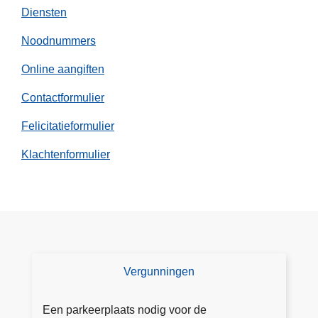
Diensten
Noodnummers
Online aangiften
Contactformulier
Felicitatieformulier
Klachtenformulier
Vergunningen
V
e
r
Een parkeerplaats nodig voor de