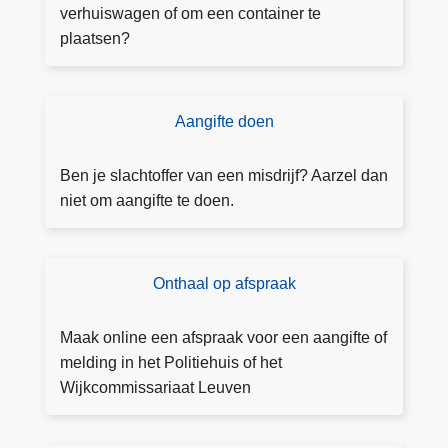
g
verhuiswagen of om een container te
u
plaatsen?
n
n
i
Aangifte doen
D
n
o
g
e
Ben je slachtoffer van een misdrijf? Aarzel dan
a
a
niet om aangifte te doen.
a
a
n
n
v
g
Onthaal op afspraak
B
r
ift
o
a
e
e
g
Maak online een afspraak voor een aangifte of
k
e
melding in het Politiehuis of het
e
n
Wijkcommissariaat Leuven
e
n