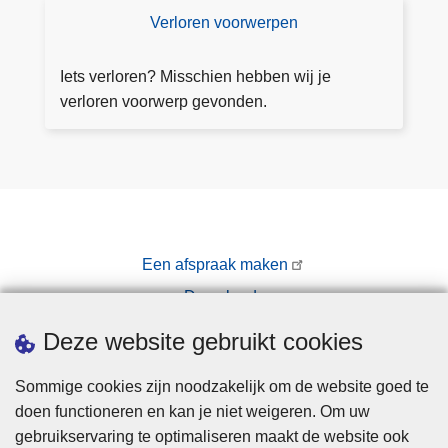
a
Verloren voorwerpen
V
f
e
s
rl
Iets verloren? Misschien hebben wij je
p
o
verloren voorwerp gevonden.
r
r
a
e
a
n
k
v
o
o
Een afspraak maken
r
Downloads
w
e
Pers
Deze website gebruikt cookies
r
p
Sommige cookies zijn noodzakelijk om de website goed te
e
doen functioneren en kan je niet weigeren. Om uw
n
gebruikservaring te optimaliseren maakt de website ook