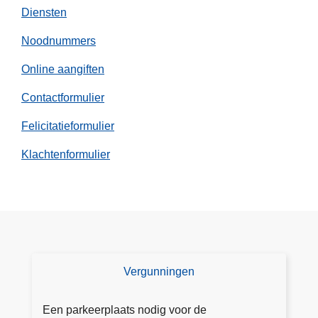
Diensten
Noodnummers
Online aangiften
Contactformulier
Felicitatieformulier
Klachtenformulier
Vergunningen
V
e
r
Een parkeerplaats nodig voor de