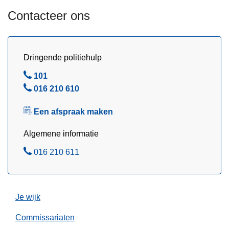
u
Contacteer ons
g
u
s
t
Dringende politiehulp
u
B
101
s
e
B
016 210 610
2
l
e
0
Een afspraak maken
l
2
6
Algemene informatie
B
016 210 611
e
l
Je wijk
Commissariaten