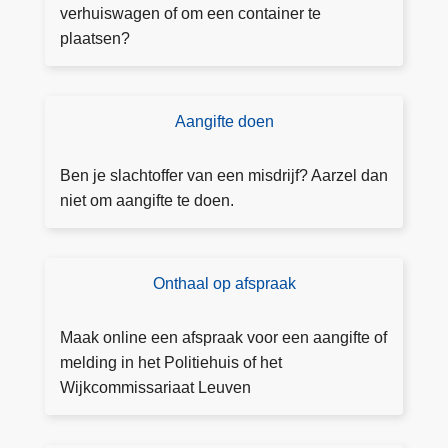
g
verhuiswagen of om een container te
u
plaatsen?
n
n
i
Aangifte doen
D
n
o
g
e
Ben je slachtoffer van een misdrijf? Aarzel dan
a
a
niet om aangifte te doen.
a
a
n
n
v
g
Onthaal op afspraak
B
r
ift
o
a
e
e
g
Maak online een afspraak voor een aangifte of
k
e
melding in het Politiehuis of het
e
n
Wijkcommissariaat Leuven
e
n