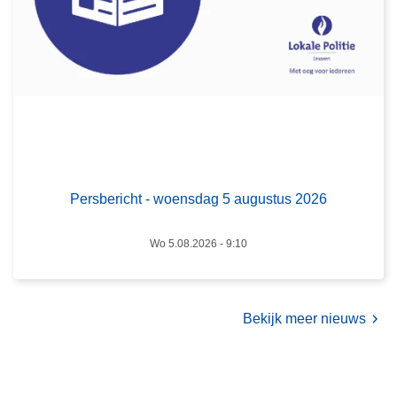
b
t
e
u
r
s
i
2
c
0
h
2
t
6
-
w
Persbericht - woensdag 5 augustus 2026
o
e
Wo 5.08.2026 - 9:10
n
s
d
a
Bekijk meer nieuws
g
5
a