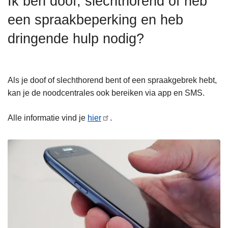
Ik ben doof, slechthorend of heb
n
een spraakbeperking en heb
h
o
dringende hulp nodig?
u
d
g
Als je doof of slechthorend bent of een spraakgebrek hebt,
a
kan je de noodcentrales ook bereiken via app en SMS.
a
n
Alle informatie vind je
hier
.