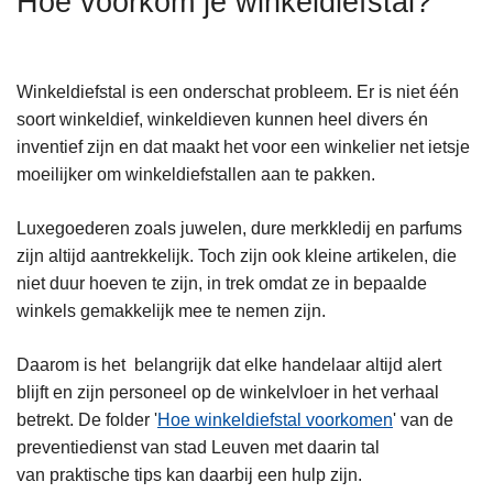
Hoe voorkom je winkeldiefstal?
n
h
o
Winkeldiefstal is een onderschat probleem. Er is niet één
u
soort winkeldief, winkeldieven kunnen heel divers én
d
inventief zijn en dat maakt het voor een winkelier net ietsje
g
moeilijker om winkeldiefstallen aan te pakken.
a
a
Luxegoederen zoals juwelen, dure merkkledij en parfums
n
zijn altijd aantrekkelijk. Toch zijn ook kleine artikelen, die
niet duur hoeven te zijn, in trek omdat ze in bepaalde
winkels gemakkelijk mee te nemen zijn.
Daarom is het belangrijk dat elke handelaar altijd alert
blijft en zijn personeel op de winkelvloer in het verhaal
betrekt. De folder '
Hoe winkeldiefstal voorkomen
' van de
preventiedienst van stad Leuven met daarin tal
van praktische tips kan daarbij een hulp zijn.