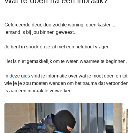
Wat te doen na een inbraak?
n
h
o
Geforceerde deur, doorzochte woning, open kasten ...:
u
iemand is bij jou binnen geweest.
d
g
Je bent in shock en je zit met een heleboel vragen.
a
a
Het is niet gemakkelijk om te weten waarmee te beginnen.
n
In
deze gids
vind je informatie over wat je moet doen en tot
wie je je zou moeten wenden om het trauma dat verbonden
is aan een inbraak te verwerken.