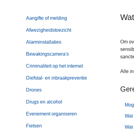
n
h
Wat
Aangifte of melding
o
u
Afwezigheidstoezicht
d
g
Om ove
Alarminstallaties
a
sensib
Bewakingscamera's
a
sancti
n
Criminaliteit op het internet
Alle i
Diefstal- en inbraakpreventie
Ger
Drones
Drugs en alcohol
Mog
Evenement organiseren
Wat 
Fietsen
Wat 