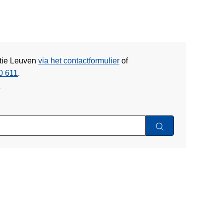
itie Leuven
via het contactformulier
of
0 611
.
w