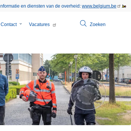
informatie en diensten van de overheid:
www.belgium.be
menu
Contact
Submenu
Vacatures
Zoeken
van
Contact