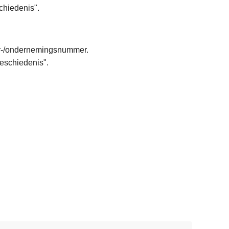
schiedenis".
ter-/ondernemingsnummer.
Geschiedenis".