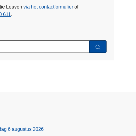
itie Leuven
via het contactformulier
of
0 611
.
w
rdag 6 augustus 2026