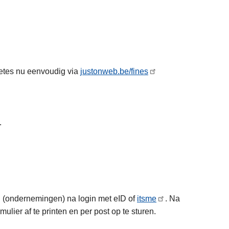
etes nu eenvoudig via
justonweb.be/fines
.
ren (ondernemingen) na login met eID of
itsme
. Na
ulier af te printen en per post op te sturen.