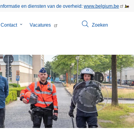
informatie en diensten van de overheid:
www.belgium.be
menu
Contact
Submenu
Vacatures
Zoeken
van
Contact