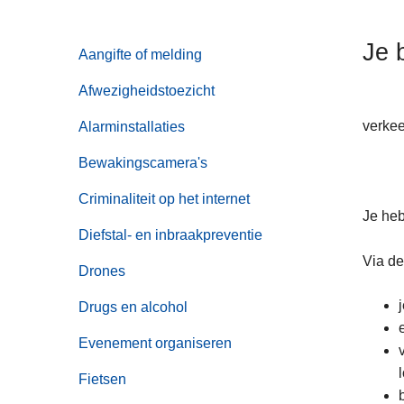
n
h
Je 
Aangifte of melding
o
u
Afwezigheidstoezicht
d
g
verkee
Alarminstallaties
a
Bewakingscamera's
a
n
Criminaliteit op het internet
Je heb
Diefstal- en inbraakpreventie
Via d
Drones
Drugs en alcohol
Evenement organiseren
Fietsen