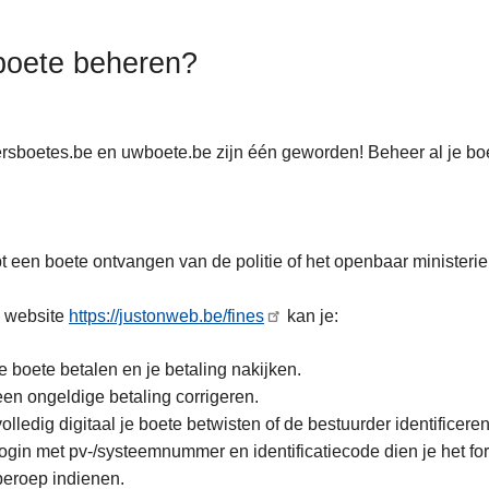
boete beheren?
rsboetes.be en uwboete.be zijn één geworden! Beheer al je bo
t een boete ontvangen van de politie of het openbaar ministerie
e website
https://justonweb.be/fines
kan je:
je boete betalen en je betaling nakijken.
een ongeldige betaling corrigeren.
volledig digitaal je boete betwisten of de bestuurder identifice
login met pv-/systeemnummer en identificatiecode dien je het form
beroep indienen.