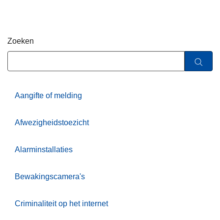
n
h
o
Zoeken
u
d
g
a
a
Aangifte of melding
n
Afwezigheidstoezicht
Alarminstallaties
Bewakingscamera's
Criminaliteit op het internet