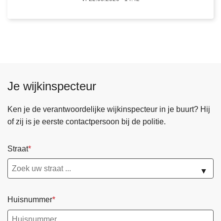
b
s
e
t
w
r
a
a
k
j
i
e
n
c
Je wijkinspecteur
g
t
s
v
Ken je de verantwoordelijke wijkinspecteur in je buurt? Hij
c
o
of zij is je eerste contactpersoon bij de politie.
a
o
m
r
e
Straat
d
r
e
▼
a
s
?
e
V
l
Huisnummer
e
e