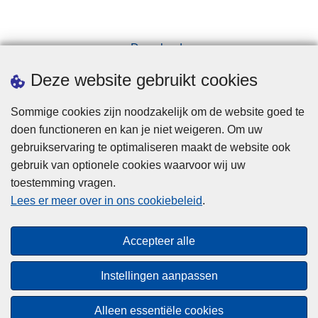
t
s
.
p
e
Downloads
c
Pers
Deze website gebruikt cookies
t
e
Sommige cookies zijn noodzakelijk om de website goed te
u
doen functioneren en kan je niet weigeren. Om uw
r
gebruikservaring te optimaliseren maakt de website ook
gebruik van optionele cookies waarvoor wij uw
toestemming vragen.
Disclaimer
Lees er meer over in ons cookiebeleid
.
Privacy
Cookies
Accepteer alle
Toegankelijkheid
Instellingen aanpassen
© 2026 Politie.be
Alleen essentiële cookies