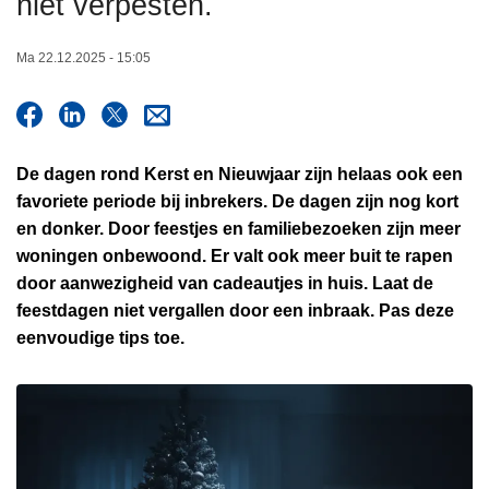
niet verpesten.
n
h
Ma 22.12.2025 - 15:05
o
u
d
g
De dagen rond Kerst en Nieuwjaar zijn helaas ook een
a
favoriete periode bij inbrekers. De dagen zijn nog kort
a
en donker. Door feestjes en familiebezoeken zijn meer
n
woningen onbewoond. Er valt ook meer buit te rapen
door aanwezigheid van cadeautjes in huis. Laat de
feestdagen niet vergallen door een inbraak. Pas deze
eenvoudige tips toe.