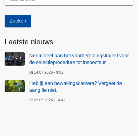
r
c
g
t
e
i
e
e
t
p
d
Laatste nieuws
r
e
o
a
Neem deel aan het voorbereidingstraject voor
c
de selectieprocedure tot inspecteur
a
e
n
d
Di 14.07.2026 - 9:02
g
u
Heb jij een bewakingscamera? Vergeet de
i
r
aangifte niet.
f
e
Vr 22.05.2026 - 14:42
t
t
e
o
n
t
i
i
e
n