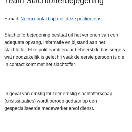
Team Slachtofferbejegening
n
h
E-mail
Neem contact op met deze politiedienst
o
u
d
Slachtofferbejegening bestaat uit het verlenen van een
g
adequate opvang, informatie en bijstand aan het
a
slachtoffer. Elke politieambtenaar beheerst de basisregels
a
wat noodzakelijk is gelet hij vaak de eerste persoon is die
n
in contact komt met het slachtoffer.
In geval van ernstig tot zeer ernstig slachtofferschap
(crisissituaties) wordt beroep gedaan op een
gespecialiseerde medewerker en/of dienst.