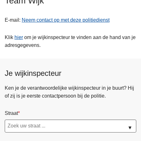
Team Wijk
n
h
E-mail
Neem contact op met deze politiedienst
o
u
d
Klik
hier
om je wijkinspecteur te vinden aan de hand van je
g
adresgegevens.
a
a
n
Je wijkinspecteur
Ken je de verantwoordelijke wijkinspecteur in je buurt? Hij
of zij is je eerste contactpersoon bij de politie.
Straat
▼