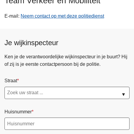
Team Verkeer en Mobiliteit
n
h
E-mail
Neem contact op met deze politiedienst
o
u
d
Je wijkinspecteur
g
a
a
Ken je de verantwoordelijke wijkinspecteur in je buurt? Hij
n
of zij is je eerste contactpersoon bij de politie.
Straat
▼
Huisnummer