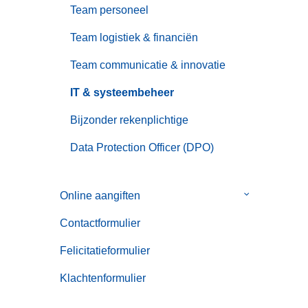
Team personeel
Team logistiek & financiën
Team communicatie & innovatie
IT & systeembeheer
Bijzonder rekenplichtige
Data Protection Officer (DPO)
Online aangiften
Submenu
van
Contactformulier
Online
aangiften
Felicitatieformulier
Klachtenformulier