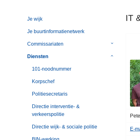
n
h
IT 
Je wijk
o
u
Je buurtinformatienetwerk
d
g
Commissariaten
Submenu
a
van
Diensten
Submenu
a
Commissaria
van
n
101-noodnummer
Diensten
Korpschef
Politiesecretaris
Directie interventie- &
verkeerspolitie
Pete
Directie wijk- & sociale politie
E-ma
BIN-werking