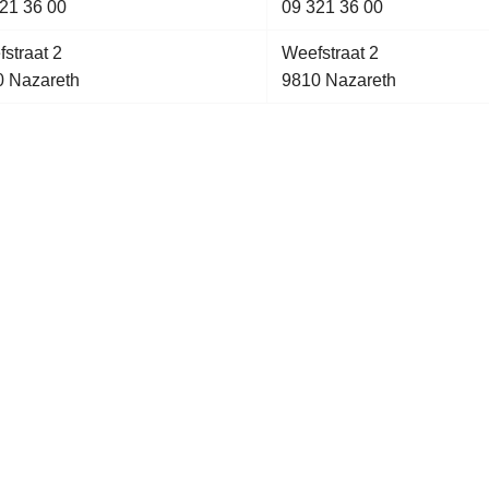
21 36 00
09 321 36 00
straat 2
Weefstraat 2
0 Nazareth
9810 Nazareth