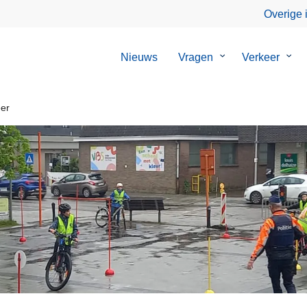
Overige 
Nieuws
Vragen
Submenu
Verkeer
Sub
van
van
Vragen
Verk
er