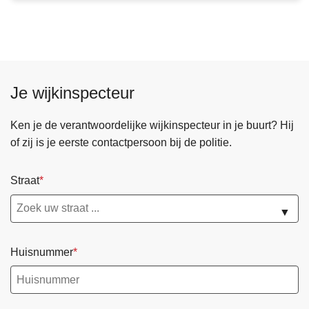
c
i
h
n
e
t
l
e
d
Je wijkinspecteur
e
-
Ken je de verantwoordelijke wijkinspecteur in je buurt? Hij
L
of zij is je eerste contactpersoon bij de politie.
e
i
e
Straat
i
▼
n
v
e
Huisnummer
s
t
e