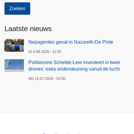
e
r
t
i
Laatste nieuws
n
t
Nepagenten gevat in Nazareth-De Pinte
w
Di 4.08.2026 - 11:05
e
Politiezone Schelde-Leie investeert in twee
e
drones: extra ondersteuning vanuit de lucht
d
r
Wo 15.07.2026 - 10:30
o
n
e
s
:
e
x