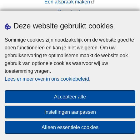
Een afspraak maken
t
Downloads
r
a
Pers
Deze website gebruikt cookies
o
n
Sommige cookies zijn noodzakelijk om de website goed te
d
doen functioneren en kan je niet weigeren. Om uw
e
gebruikservaring te optimaliseren maakt de website ook
r
gebruik van optionele cookies waarvoor wij uw
s
toestemming vragen.
Disclaimer
t
Lees er meer over in ons cookiebeleid
.
e
Privacy
u
Cookies
Accepteer alle
n
Toegankelijkheid
i
Instellingen aanpassen
n
© 2026 Politie.be
g
Alleen essentiële cookies
v
a