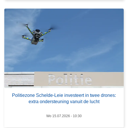
e
e
r
v
o
a
v
t
e
i
r
n
P
N
o
a
l
z
i
a
t
r
i
e
e
t
z
Politiezone Schelde-Leie investeert in twee drones:
h
extra ondersteuning vanuit de lucht
o
-
n
D
e
Wo 15.07.2026 - 10:30
e
S
P