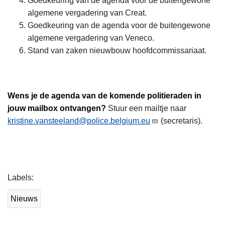
Goedkeuring van de agenda voor de buitengewone
algemene vergadering van Creat.
Goedkeuring van de agenda voor de buitengewone
algemene vergadering van Veneco.
Stand van zaken nieuwbouw hoofdcommissariaat.
Wens je de agenda van de komende politieraden in
jouw mailbox ontvangen?
Stuur een mailtje naar
kristine.vansteeland@police.belgium.eu
(secretaris).
L
Labels
e
e
Nieuws
s
m