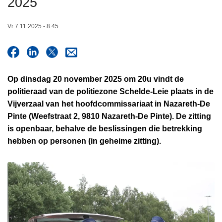
2025
n
h
Vr 7.11.2025 - 8:45
o
u
d
g
Op dinsdag 20 november 2025 om 20u vindt de
a
politieraad van de politiezone Schelde-Leie plaats in de
a
Vijverzaal van het hoofdcommissariaat in Nazareth-De
n
Pinte (Weefstraat 2, 9810 Nazareth-De Pinte). De zitting
is openbaar, behalve de beslissingen die betrekking
hebben op personen (in geheime zitting).