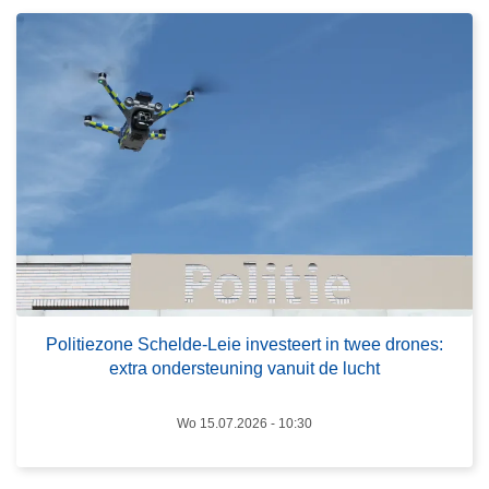
r
v
o
a
v
t
e
i
r
n
P
N
o
a
l
z
i
a
t
r
i
e
e
t
z
Politiezone Schelde-Leie investeert in twee drones:
h
extra ondersteuning vanuit de lucht
o
-
n
D
e
Wo 15.07.2026 - 10:30
e
S
P
c
i