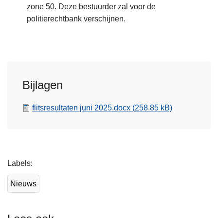
zone 50. Deze bestuurder zal voor de
politierechtbank verschijnen.
Bijlagen
flitsresultaten juni 2025.docx
(258.85 kB)
L
Labels
e
e
Nieuws
s
m
e