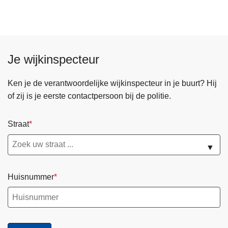
h
n
e
t
l
e
d
Je wijkinspecteur
e
-
Ken je de verantwoordelijke wijkinspecteur in je buurt? Hij
L
of zij is je eerste contactpersoon bij de politie.
e
i
e
Straat
i
▼
n
v
e
Huisnummer
s
t
e
e