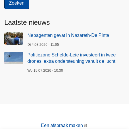
r
t
i
Laatste nieuws
n
t
Nepagenten gevat in Nazareth-De Pinte
w
Di 4.08.2026 - 11:05
e
Politiezone Schelde-Leie investeert in twee
e
drones: extra ondersteuning vanuit de lucht
d
r
Wo 15.07.2026 - 10:30
o
n
e
s
:
e
x
Een afspraak maken
t