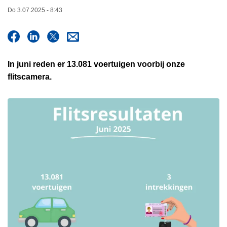
n
Do 3.07.2025 - 8:43
h
o
u
d
In juni reden er 13.081 voertuigen voorbij onze
g
flitscamera.
a
a
n