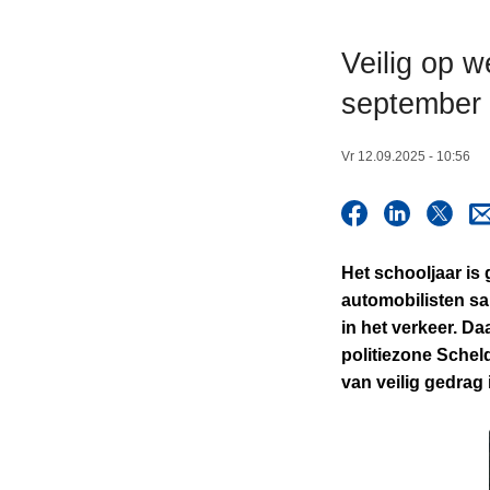
n
h
Veilig op w
o
september
u
d
g
Vr 12.09.2025 - 10:56
a
a
n
Het schooljaar is 
automobilisten sa
in het verkeer. D
politiezone Schel
van veilig gedrag 