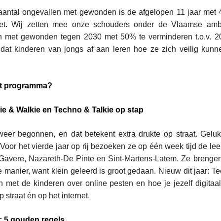
aantal ongevallen met gewonden is de afgelopen 11 jaar met
iet. Wij zetten mee onze schouders onder de Vlaamse ambi
n met gewonden tegen 2030 met 50% te verminderen t.o.v. 2
dat kinderen van jongs af aan leren hoe ze zich veilig kunn
het programma?
e & Walkie en Techno & Talkie op stap
weer begonnen, en dat betekent extra drukte op straat. Gelu
 Voor het vierde jaar op rij bezoeken ze op één week tijd de le
 Gavere, Nazareth-De Pinte en Sint-Martens-Latem. Ze brenge
e manier, want klein geleerd is groot gedaan. Nieuw dit jaar: T
n met de kinderen over online pesten en hoe je jezelf digitaal
 op straat én op het internet.
l: 5 gouden regels