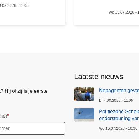
i
4.08.2026 - 11:05
e
Wo 15.07.2026 - 
z
o
n
e
S
c
h
e
Laatste nieuws
l
d
Nepagenten gevat
Hij of zij is je eerste
e
Di 4.08.2026 - 11:05
-
L
Politiezone Scheld
mer
e
ondersteuning van
i
Wo 15.07.2026 - 10:30
e