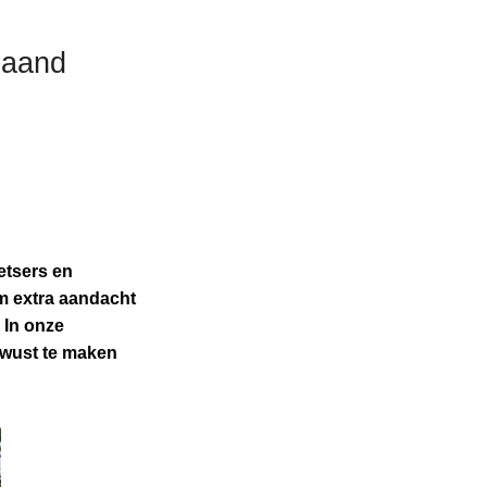
 maand
ietsers en
om extra aandacht
 In onze
ewust te maken