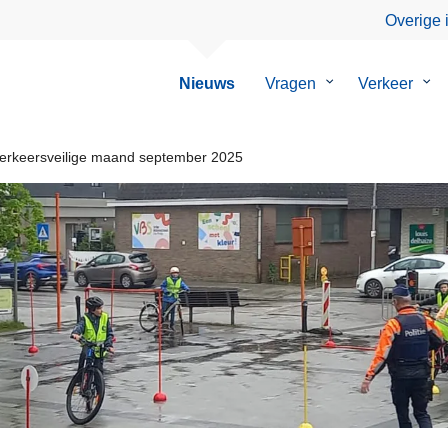
Overige 
Nieuws
Vragen
Submenu
Verkeer
Su
van
van
Vragen
Ver
e verkeersveilige maand september 2025