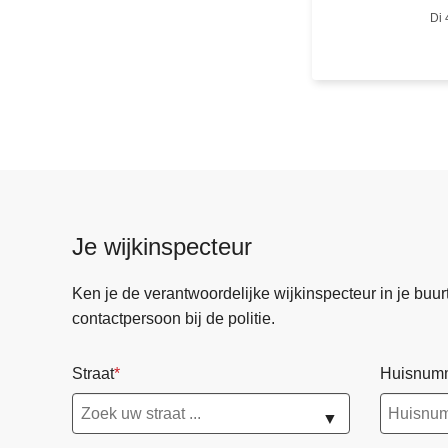
e
Di 
n
t
e
n
g
e
v
a
t
Je wijkinspecteur
i
n
Ken je de verantwoordelijke wijkinspecteur in je buurt? 
N
contactpersoon bij de politie.
a
z
Straat
Huisnum
a
r
▼
e