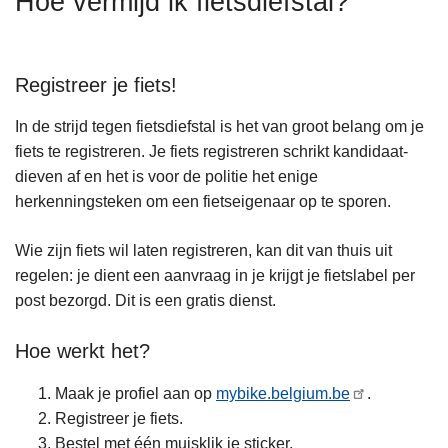
Hoe vermijd ik fietsdiefstal?
n
h
o
Registreer je fiets!
u
d
In de strijd tegen fietsdiefstal is het van groot belang om je
g
fiets te registreren. Je fiets registreren schrikt kandidaat-
a
dieven af en het is voor de politie het enige
a
herkenningsteken om een fietseigenaar op te sporen.
n
Wie zijn fiets wil laten registreren, kan dit van thuis uit
regelen: je dient een aanvraag in je krijgt je fietslabel per
post bezorgd. Dit is een gratis dienst.
Hoe werkt het?
Maak je profiel aan op
mybike​.bel​gium​.be
.
Registreer je fiets.
Bestel met één muisklik je sticker.