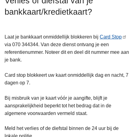
Verlies of diefstal van je
n
bankkaart/kredietkaart?
h
o
u
d
Laat je bankkaart onmiddellijk blokkeren bij
Card Stop
g
via 070 344344. Van deze dienst ontvang je een
a
referentienummer. Noteer dit en deel dit nummer mee aan
a
je bank.
n
Card stop blokkeert uw kaart onmiddellijk dag en nacht, 7
dagen op 7.
Bij misbruik van je kaart vóór je aangifte, blijft je
aansprakelijkheid beperkt tot het bedrag dat in de
algemene voorwaarden vermeld staat.
Meld het verlies of de diefstal binnen de 24 uur bij de
lokale politie.