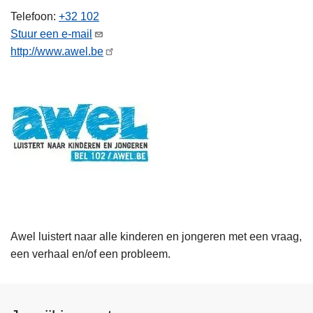
n
Telefoon
+32 102
h
Stuur een e-mail
o
http://www.awel.be
u
d
g
a
a
n
Awel luistert naar alle kinderen en jongeren met een vraag,
een verhaal en/of een probleem.