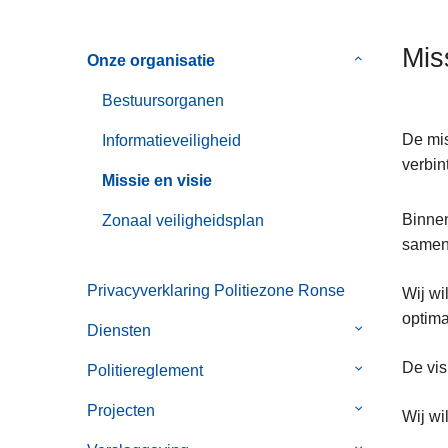
n
h
Mis
Onze organisatie
Submenu
o
van
u
Bestuursorganen
Onze
d
organisatie
g
De mis
Informatieveiligheid
a
verbin
Missie en visie
a
n
Binnen
Zonaal veiligheidsplan
samenw
Privacyverklaring Politiezone Ronse
Wij wi
optima
Diensten
Submenu
van
De vis
Politiereglement
Submenu
Diensten
van
Projecten
Submenu
Wij wi
Politiereglem
van