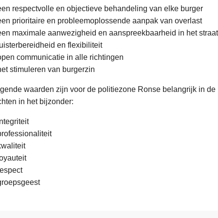
een respectvolle en objectieve behandeling van elke burger
een prioritaire en probleemoplossende aanpak van overlast
g
een maximale aanwezigheid en aanspreekbaarheid in het straa
luisterbereidheid en flexibiliteit
open communicatie in alle richtingen
het stimuleren van burgerzin
gende waarden zijn voor de politiezone Ronse belangrijk in de 
hten in het bijzonder:
ntegriteit
professionaliteit
kwaliteit
loyauteit
respect
groepsgeest