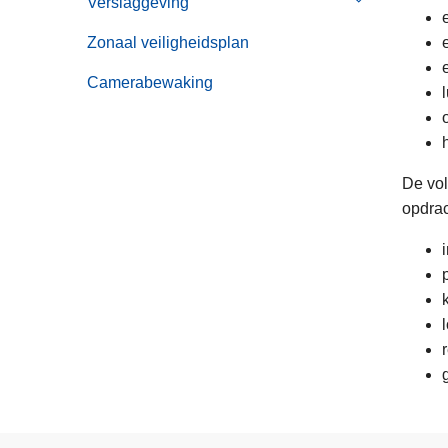
Verslaggeving
Submenu
Projecten
van
Zonaal veiligheidsplan
Verslaggevin
Camerabewaking
De vol
opdrac
i