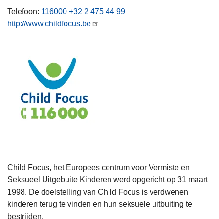
n
Telefoon
116000 +32 2 475 44 99
h
http://www.childfocus.be
o
u
d
g
a
a
n
Child Focus, het Europees centrum voor Vermiste en
Seksueel Uitgebuite Kinderen werd opgericht op 31 maart
1998. De doelstelling van Child Focus is verdwenen
kinderen terug te vinden en hun seksuele uitbuiting te
bestrijden.