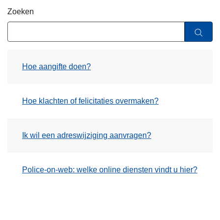
n
Zoeken
h
o
u
d
Hoe aangifte doen?
g
a
a
Hoe klachten of felicitaties overmaken?
n
Ik wil een adreswijziging aanvragen?
Police-on-web: welke online diensten vindt u hier?