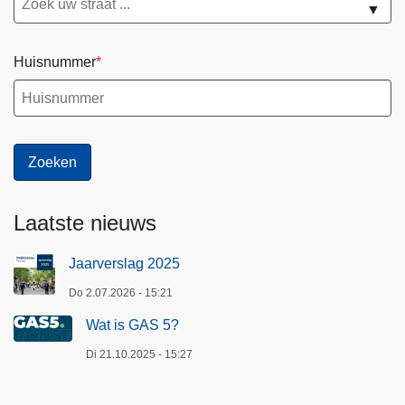
▼
a
g
Huisnummer
e
n
Laatste nieuws
Jaarverslag 2025
Do 2.07.2026 - 15:21
Wat is GAS 5?
Di 21.10.2025 - 15:27