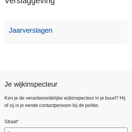
Verslaggeving
n
s
h
m
o
e
u
Jaarverslagen
e
d
r
g
o
a
v
a
e
n
r
J
a
Je wijkinspecteur
a
r
Ken je de verantwoordelijke wijkinspecteur in je buurt? Hij
v
of zij is je eerste contactpersoon bij de politie.
e
r
Straat
s
l