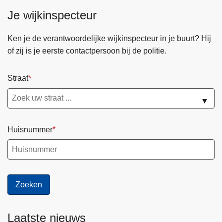
n
Je wijkinspecteur
h
o
Ken je de verantwoordelijke wijkinspecteur in je buurt? Hij
u
of zij is je eerste contactpersoon bij de politie.
d
g
Straat
a
a
▼
n
Huisnummer
Laatste nieuws