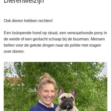
Dierenwelzijn
n
h
o
Ook dieren hebben rechten!
u
d
Een loslopende hond op straat, een verwaarloosde pony in
g
de weide of een geslacht schaap bij de buurman. Mensen
a
bellen voor de gekste dingen naar de politie met vragen
a
over dieren.
n