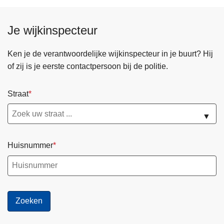
P
o
o
l
Je wijkinspecteur
l
i
i
t
c
Ken je de verantwoordelijke wijkinspecteur in je buurt? Hij
i
e
of zij is je eerste contactpersoon bij de politie.
e
-
R
o
Straat
o
n
n
-
▼
s
w
e
e
!
Huisnummer
b
👮‍♀️
:
👮‍♂️
w
e
l
k