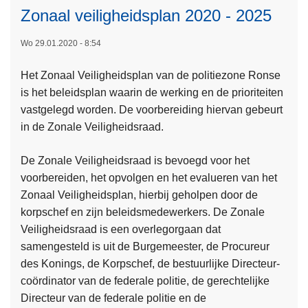
r
Zonaal veiligheidsplan 2020 - 2025
W
a
Wo 29.01.2020 - 8:54
t
i
Het Zonaal Veiligheidsplan van de politiezone Ronse
s
is het beleidsplan waarin de werking en de prioriteiten
G
vastgelegd worden. De voorbereiding hiervan gebeurt
A
in de Zonale Veiligheidsraad.
S
5
De Zonale Veiligheidsraad is bevoegd voor het
?
voorbereiden, het opvolgen en het evalueren van het
Zonaal Veiligheidsplan, hierbij geholpen door de
L
korpschef en zijn beleidsmedewerkers. De Zonale
e
Veiligheidsraad is een overlegorgaan dat
e
samengesteld is uit de Burgemeester, de Procureur
s
des Konings, de Korpschef, de bestuurlijke Directeur-
m
coördinator van de federale politie, de gerechtelijke
e
Directeur van de federale politie en de
e