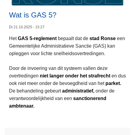
e
r
Wat is GAS 5?
s
Di 21.10.2025 - 15:27
l
a
Het
GAS 5-reglement
bepaalt dat de
stad Ronse
een
g
Gemeentelijke Administratieve Sanctie (GAS) kan
2
opleggen voor lichte snelheidsovertredingen.
L
0
e
2
Door de invoering van dit systeem vallen deze
e
5
overtredingen
niet langer onder het strafrecht
en dus
s
ook niet meer onder de bevoegdheid van het
parket.
m
De behandeling gebeurt
administratief,
onder de
e
verantwoordelijkheid van een
sanctionerend
e
ambtenaar.
r
o
v
e