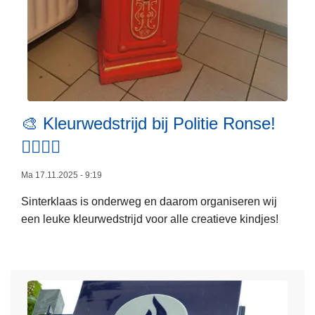
e
i
d
s
p
L
l
e
a
🎨 Kleurwedstrijd bij Politie Ronse!
e
n
👮‍♀️👮‍♂️
s
2
m
0
Ma 17.11.2025 - 9:19
e
2
Sinterklaas is onderweg en daarom organiseren wij
e
0
een leuke kleurwedstrijd voor alle creatieve kindjes!
r
-
o
2
v
0
e
2
r
5
🎨