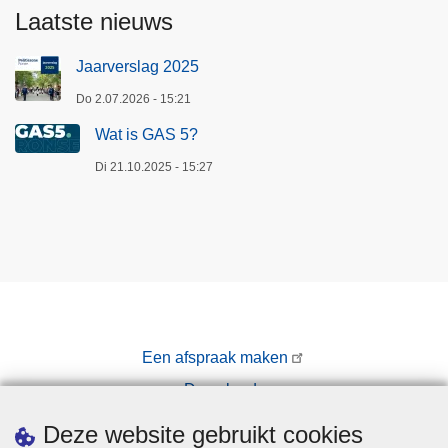
e
Laatste nieuws
o
n
Jaarverslag 2025
l
Do 2.07.2026 - 15:21
i
n
Wat is GAS 5?
e
Di 21.10.2025 - 15:27
d
i
e
n
s
t
e
Een afspraak maken
n
v
Downloads
i
Pers
Deze website gebruikt cookies
n