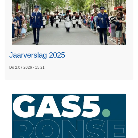
L
e
e
s
m
e
Jaarverslag 2025
e
r
Do 2.07.2026 - 15:21
o
v
e
r
J
a
a
r
v