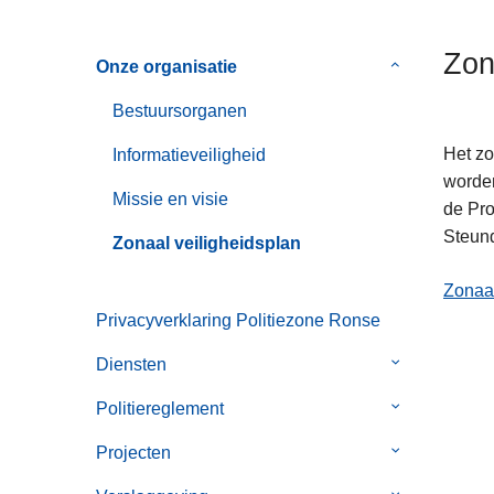
n
h
Zon
Onze organisatie
Submenu
o
van
u
Bestuursorganen
Onze
d
organisatie
g
Het zo
Informatieveiligheid
a
worden
Missie en visie
a
de Pro
n
Steund
Zonaal veiligheidsplan
Zonaal
Privacyverklaring Politiezone Ronse
Diensten
Submenu
van
Politiereglement
Submenu
Diensten
van
Projecten
Submenu
Politiereglem
van