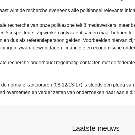
ast wint de recherche eveneens alle politioneel relevante infor
ale recherche van onze politiezone telt 8 medewerkers, meer b
 en 5 inspecteurs. Zij werken polyvalent samen maar hebben toc
ent
 en dus als referentiepersoon gelden. Voorbeelden hiervan zijn
jningen, zware gewelddaden, financiële en economische onde
ale recherche onderhoudt regelmatig contacten met de federale g
g
.
 de normale kantooruren (08-12/13-17) is steeds een ploeg van
nd overnemen en verder zetten van onderzoeken naar aanleidin
Laatste nieuws